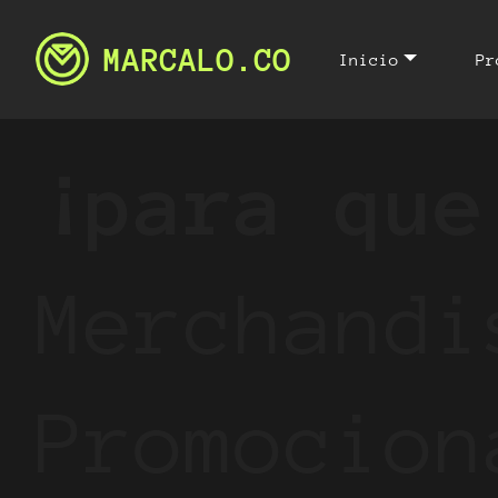
Márcal
MARCALO.CO
Inicio
Pr
¡para que
Merchandi
Promocion