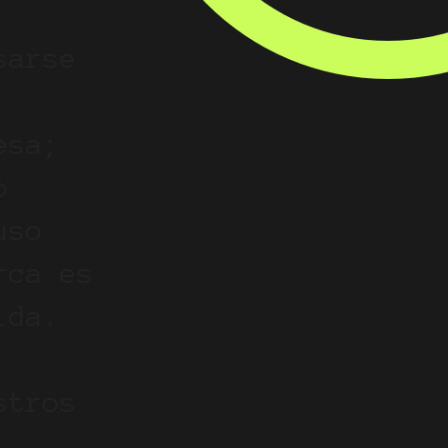
sarse
esa;
o
uso
rca es
ida.
stros