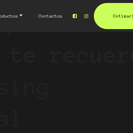
o,
oductos
Contactos
Cotizac
 te recuer
sing
al