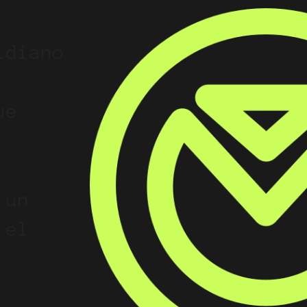
idiano
ue
 un
 el