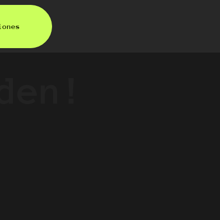
iones
den!